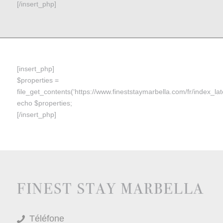
[/insert_php]
[insert_php]
$properties =
file_get_contents(‘https://www.fineststaymarbella.com/fr/index_late
echo $properties;
[/insert_php]
Téléfone