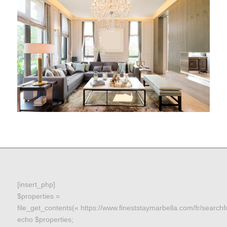
[insert_php]
$properties =
file_get_contents(« https://www.fineststaymarbella.com/fr/searchf
echo $properties;